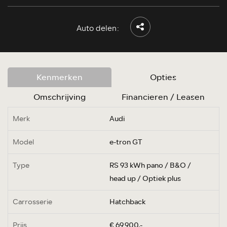
Auto delen:
Kenmerken
Opties
Omschrijving
Financieren / Leasen
Merk
Audi
Model
e-tron GT
Type
RS 93 kWh pano / B&O /
head up / Optiek plus
Carrosserie
Hatchback
Prijs
€ 69.900,-