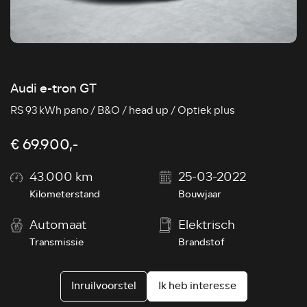
Audi e-tron GT
RS 93 kWh pano / B&O / head up / Optiek plus
€ 69.900,-
43.000 km
25-03-2022
Kilometerstand
Bouwjaar
Automaat
Elektrisch
Transmissie
Brandstof
Inruilvoorstel
Ik heb interesse