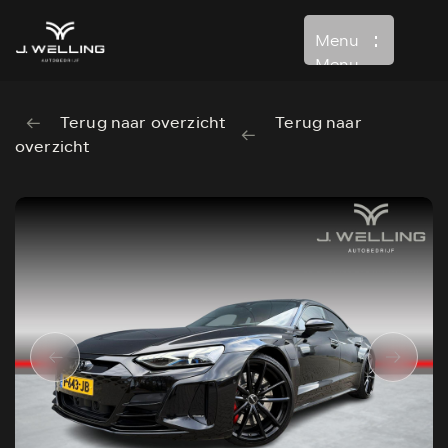
Menu
Menu
Terug naar overzicht
Terug naar
Home
overzicht
Aanbod
Diensten
Over ons
Verkocht
Contact