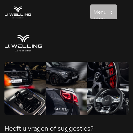
Menu
Menu
Home
Aanbod
Diensten
Over ons
Verkocht
Contact
Heeft u vragen of suggesties?