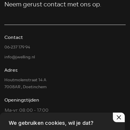
Neem gerust contact met ons op.
Contact
06-237 179 94
info@jwelling.nl
Adres
Houtmolenstraat 14 A
7008AR , Doetinchem
Openingstijden
Ma-vr:
08:00 - 17:00
Za:
09:00 - 14:00
We gebruiken cookies, wil je dat?
Zon:
Op afspraak