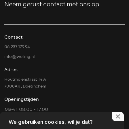
Neem gerust contact met ons op.
Contact
06-237 179 94
info@jwelling.nl
Adres
Houtmolenstraat 14 A
7008AR , Doetinchem
Openingstijden
Ma-vr:
08:00 - 17:00
Za:
09:00 - 14:00
We gebruiken cookies, wil je dat?
Zon:
Op afspraak