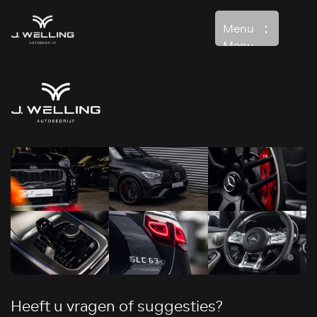
Menu
Menu
Home
Aanbod
Diensten
Over ons
Verkocht
Contact
Heeft u vragen of suggesties?