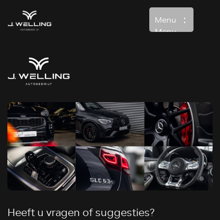
Menu
Menu
Home
Aanbod
Diensten
Over ons
Verkocht
Contact
Heeft u vragen of suggesties?