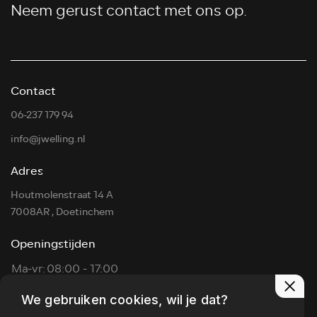
Neem gerust contact met ons op.
Contact
06-237 179 94
info@jwelling.nl
Adres
Houtmolenstraat 14 A
7008AR , Doetinchem
Openingstijden
Ma-vr:
08:00 - 17:00
Za:
09:00 - 14:00
We gebruiken cookies, wil je dat?
Zon:
Op afspraak