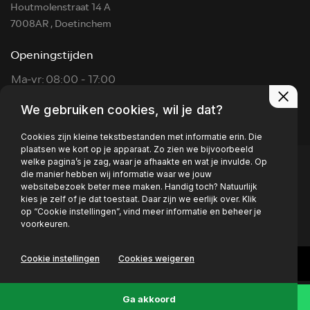
Houtmolenstraat 14 A
7008AR , Doetinchem
Openingstijden
Ma-vr:
08:00 - 17:00
Za:
09:00 - 14:00
We gebruiken cookies, wil je dat?
Zon:
Op afspraak
Cookies zijn kleine tekstbestanden met informatie erin. Die
plaatsen we kort op je apparaat. Zo zien we bijvoorbeeld
welke pagina’s je zag, waar je afhaakte en wat je invulde. Op
die manier hebben wij informatie waar we jouw
Privacy policy
websitebezoek beter mee maken. Handig toch? Natuurlijk
kies je zelf of je dat toestaat. Daar zijn we eerlijk over. Klik
op “Cookie instellingen”, vind meer informatie en beheer je
voorkeuren.
Cookie instellingen
Cookies weigeren
Ga akkoord